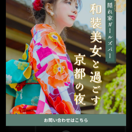
ねね
乃愛
愛懜
恋湖
美桜
凰華
愛花
優衣
明里
拓也
由佳
月
お問い合わせはこちら
莉音