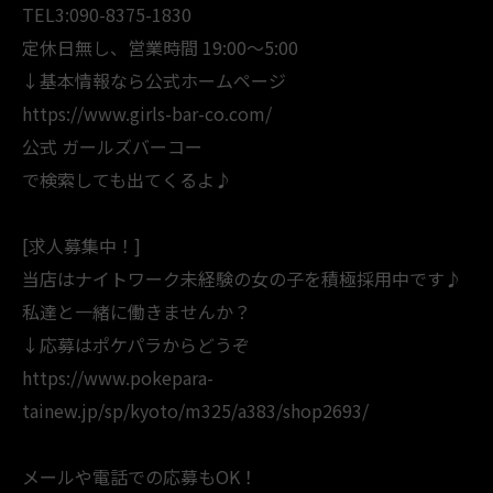
TEL3:090-8375-1830
定休日無し、営業時間 19:00〜5:00
↓基本情報なら公式ホームページ
https://www.girls-bar-co.com/
公式 ガールズバーコー
で検索しても出てくるよ♪
[求人募集中！]
当店はナイトワーク未経験の女の子を積極採用中です♪
私達と一緒に働きませんか？
↓応募はポケパラからどうぞ
https://www.pokepara-
tainew.jp/sp/kyoto/m325/a383/shop2693/
メールや電話での応募もOK！