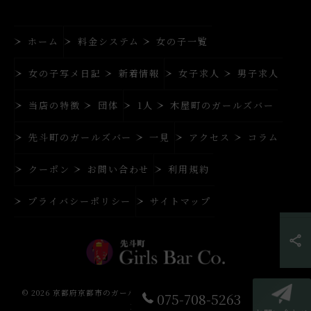
ホーム
料金システム
女の子一覧
女の子写メ日記
新着情報
女子求人
男子求人
当店の特徴
団体
1人
木屋町のガールズバー
先斗町のガールズバー
一見
アクセス
コラム
クーポン
お問い合わせ
利用規約
プライバシーポリシー
サイトマップ
© 2026 京都府京都市のガールズバーならGirls Bar Co. ALL RIGHTS
075-708-5263
RESERVED.