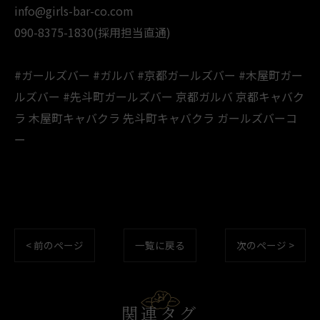
info@girls-bar-co.com
090-8375-1830(採用担当直通)
#ガールズバー #ガルバ #京都ガールズバー #木屋町ガー
ルズバー #先斗町ガールズバー 京都ガルバ 京都キャバク
ラ 木屋町キャバクラ 先斗町キャバクラ ガールズバーコ
ー
< 前のページ
一覧に戻る
次のページ >
関連タグ