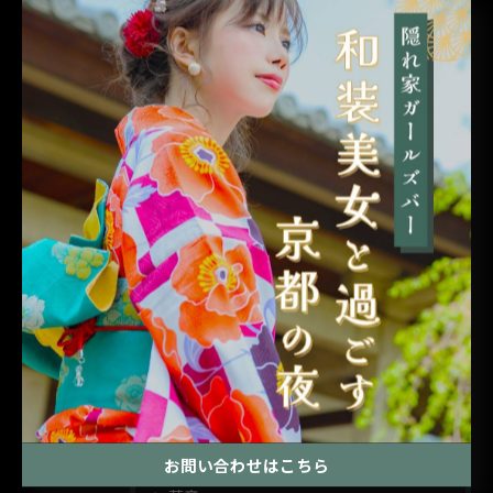
ねね
乃愛
愛懜
恋湖
美桜
凰華
愛花
優衣
明里
拓也
由佳
月
お問い合わせはこちら