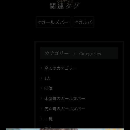
関連タグ
#ガールズバー
#ガルバ
カテゴリー
Categories
全てのカテゴリー
1人
団体
木屋町のガールズバー
先斗町のガールズバー
一見
彩白