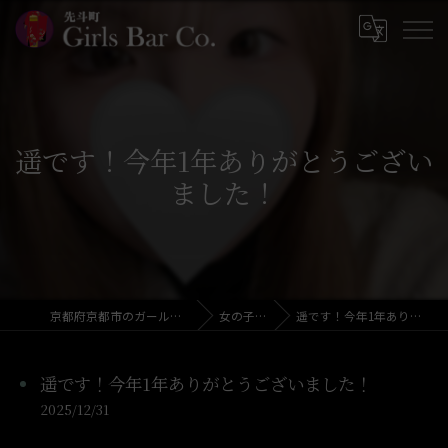
遥です！今年1年ありがとうござい
ました！
京都府京都市のガールズバーならGirls Bar Co.
女の子写メ日記
遥です！今年1年ありがとうございました！
遥です！今年1年ありがとうございました！
2025/12/31