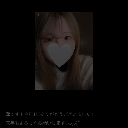
遥です！今年1年ありがとうございました！
来年もよろしくお願いします(⋆ᴗ͈ˬᴗ͈)”