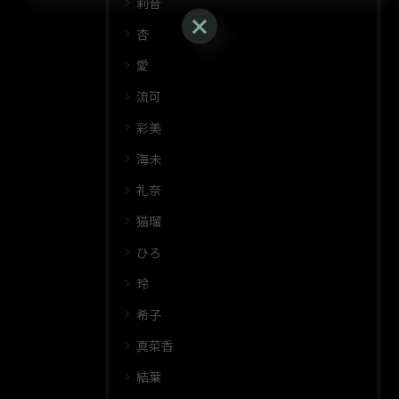
莉音
お問い合わせはこちら
杏
愛
流可
彩美
海未
礼奈
猫瑠
ひろ
玲
希子
真菜香
結葉