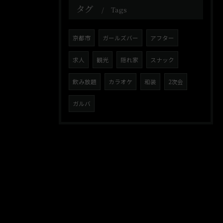
タグ
Tags
京都市
ガールズバー
アフター
求人
観光
隠れ家
スナック
飲み放題
カラオケ
和装
2次会
ガルバ