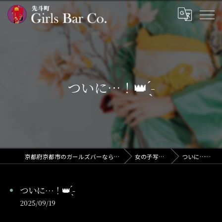
ついに…！👑 ̖́-‬
京都府京都市のガールズバーならGirls Bar Co.
女の子写メ日記
ついに…！👑 ̖́-‬
ついに…！👑 ̖́-‬
2025/09/19