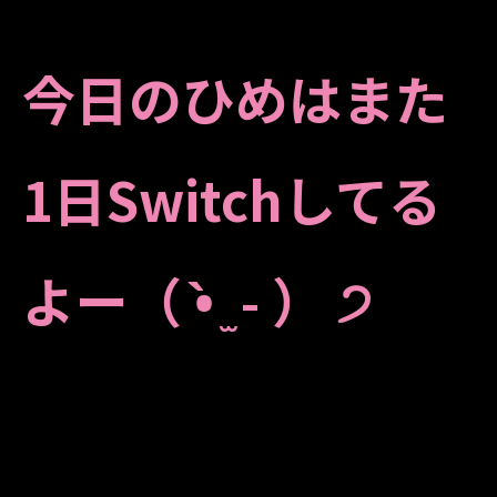
今日のひめはまた
1日Switchしてる
よー（ •̀ ̫ -︎︎ ） ੭