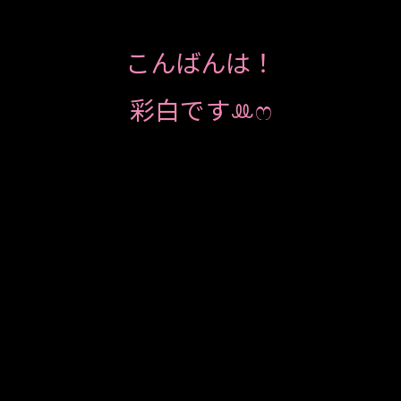
こんばんは！
彩白ですꔛ‬ෆ