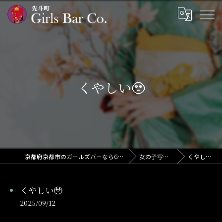
くやしい🥹
京都府京都市のガールズバーならGirls Bar Co.
女の子写メ日記
くやしい🥹
くやしい🥹
2025/09/12