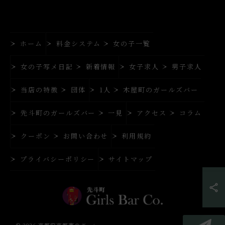
ホーム
料金システム
女の子一覧
女の子写メ日記
新着情報
女子求人
男子求人
当店の特徴
団体
1人
木屋町のガールズバー
先斗町のガールズバー
一見
アクセス
コラム
クーポン
お問い合わせ
利用規約
プライバシーポリシー
サイトマップ