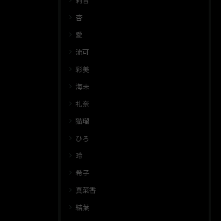
莉音
杏
愛
流可
彩美
海未
礼奈
猫瑠
ひろ
玲
希子
真菜香
結葉