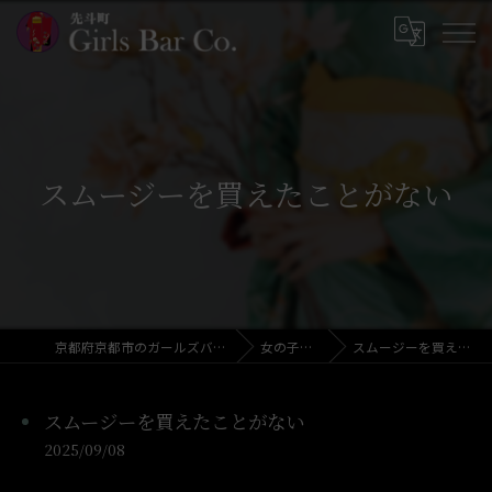
スムージーを買えたことがない
京都府京都市のガールズバーならGirls Bar Co.
女の子写メ日記
スムージーを買えたことがない
スムージーを買えたことがない
2025/09/08