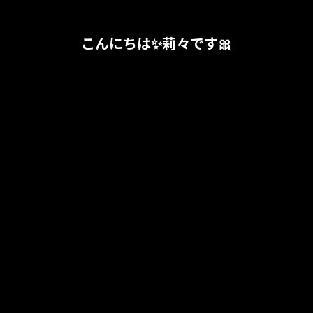
こんにちは✨莉々です🎀