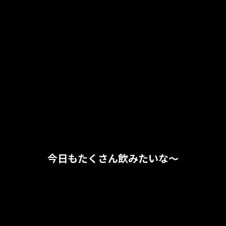
今日もたくさん飲みたいな～