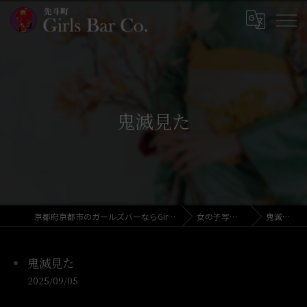
鬼滅見た
京都府京都市のガールズバーならGirls Bar Co.
女の子写メ日記
鬼滅見た
鬼滅見た
2025/09/05