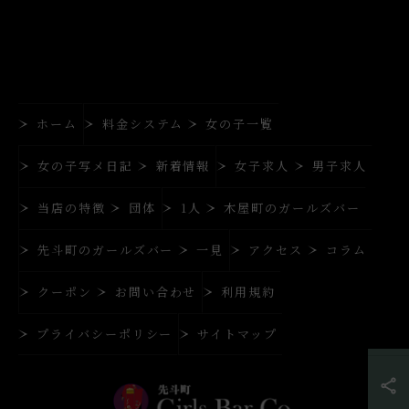
ホーム
料金システム
女の子一覧
女の子写メ日記
新着情報
女子求人
男子求人
当店の特徴
団体
1人
木屋町のガールズバー
先斗町のガールズバー
一見
アクセス
コラム
クーポン
お問い合わせ
利用規約
プライバシーポリシー
サイトマップ