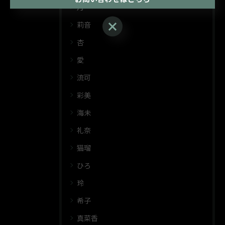
月
お問い合わせはこちら
莉音
杏
愛
流可
彩美
海未
礼奈
猫瑠
ひろ
玲
希子
真菜香