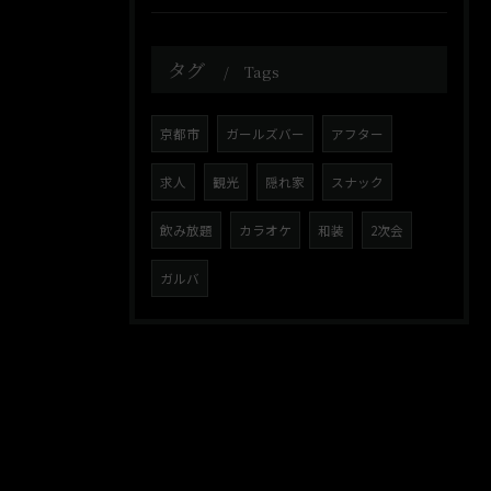
タグ
Tags
京都市
ガールズバー
アフター
求人
観光
隠れ家
スナック
飲み放題
カラオケ
和装
2次会
ガルバ