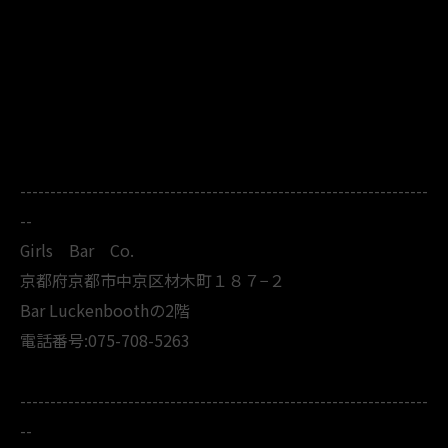
--------------------------------------------------------------------
--
Girls Bar Co.
京都府京都市中京区材木町１８７−２
Bar Luckenboothの2階
電話番号:075-708-5263
--------------------------------------------------------------------
--