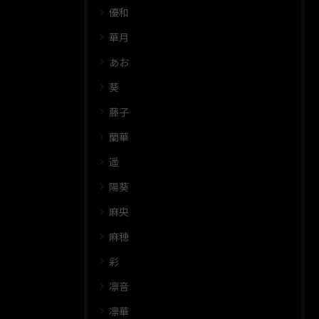
優和
華月
あお
葵
藤子
蘭華
遥
陽葵
麻央
麻穂
彩
凛音
凛華