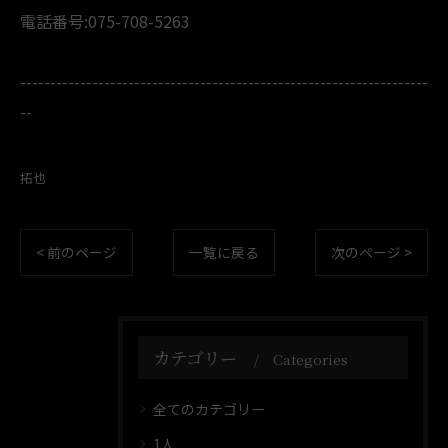
電話番号:075-708-5263
--------------------------------------------------------------------
--
拓也
< 前のページ
一覧に戻る
次のページ >
カテゴリー
Categories
全てのカテゴリー
1人