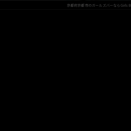
京都府京都市のガールズバーならGirls Bar
おはよー！ゆわです🌟
⠀