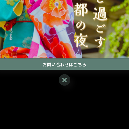
お問い合わせはこちら
お問い合わせはこちら