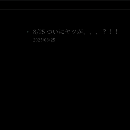
8/25 ついにヤツが、、、？！！
2025/08/25