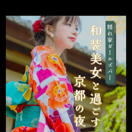
容器にメッセージも入れられるんです！！