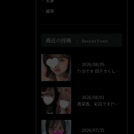
天夢
姫芽
最近の投稿
Recent Posts
2026/08/05
ｱﾝｺﾛです 目デカくしました。
2026/08/01
真菜香、彩白です(^-^)/⸌̟͂̋⸍̑⸜̑⸝͂
2026/07/25