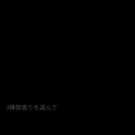
3種類香りを選んで