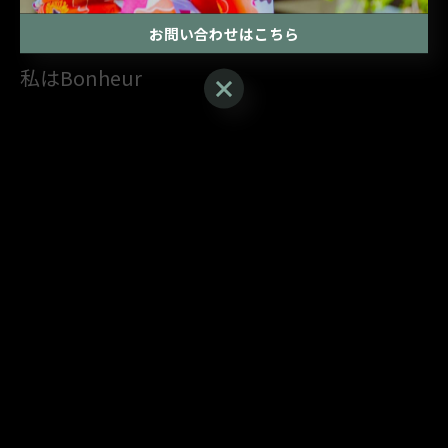
お問い合わせはこちら
私はBonheur
お問い合わせはこちら