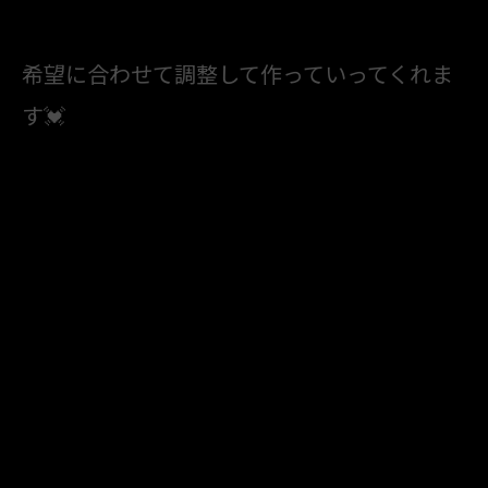
希望に合わせて調整して作っていってくれま
す💓