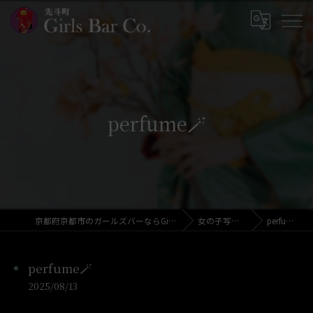
perfume🪄
京都府京都市のガールズバーならGirls Bar Co.
女の子写メ日記
perfume🪄
perfume🪄
2025/08/13