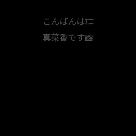
こんばんは🎞️
真菜香です📸