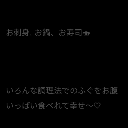
お刺身
お鍋、お寿司🍣
、
いろんな調理法でのふぐをお腹
いっぱい食べれて幸せ～🤍