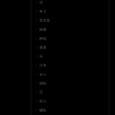
玲
希子
真菜香
結葉
麻由
美果
光
沙希
あん
胡桃
花
莉々
優和