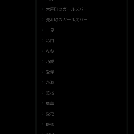
木屋町のガールズバー
先斗町のガールズバー
一見
彩白
ねね
乃愛
愛懜
恋湖
美桜
凰華
愛花
優衣