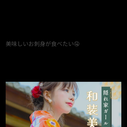
美味しいお刺身が食べたい🤤