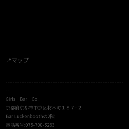
📍マップ
--------------------------------------------------------------------
--
Girls Bar Co.
京都府京都市中京区材木町１８７−２
Bar Luckenboothの2階
電話番号:075-708-5263