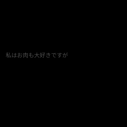
私はお肉も大好きですが