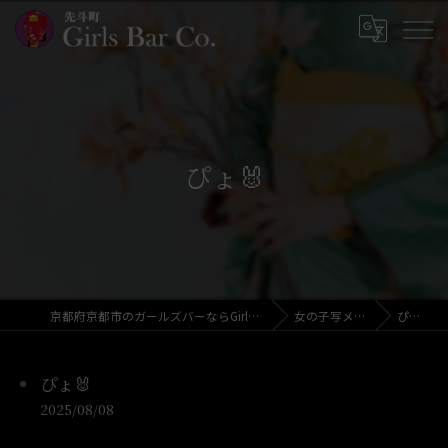
ぴょ🐰
京都府京都市のガールズバーならGirls Bar Co.
女の子写メ日記
ぴょ🐰
ぴょ🐰
2025/08/08