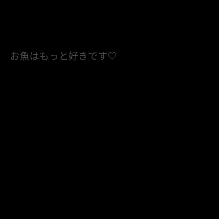
お魚はもっと好きです🤍