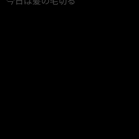
今日は髪の毛切る