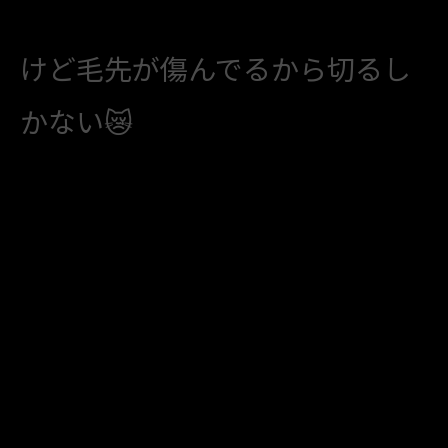
けど毛先が傷んでるから切るし
かない😿