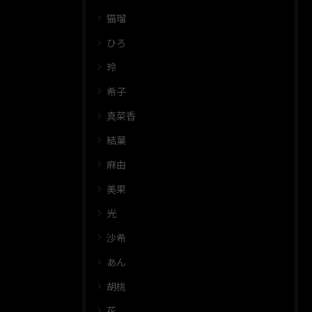
猫瑠
ひろ
玲
希子
真菜香
結葉
麻由
美果
光
沙希
あん
胡桃
花