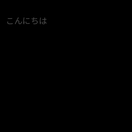
こんにちは