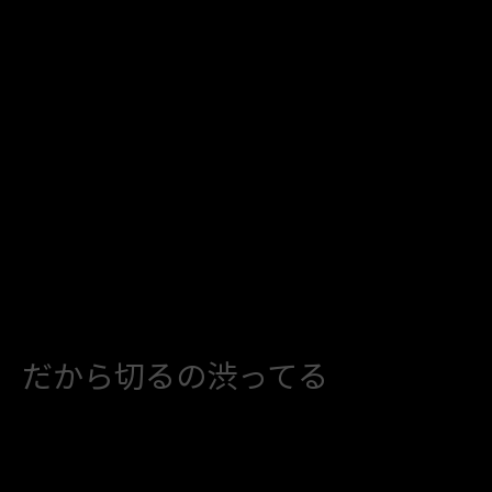
だから切るの渋ってる