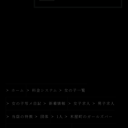
ホーム
料金システム
女の子一覧
女の子写メ日記
新着情報
女子求人
男子求人
当店の特徴
団体
1人
木屋町のガールズバー