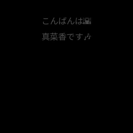
こんばんは🌇
真菜香です🎶