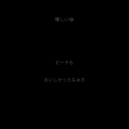
優しい😂
ピーチも
おいしかったなぁ🍑