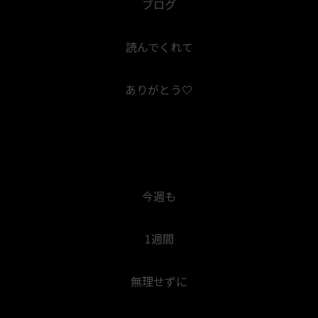
ブログ
読んでくれて
ありがとう🤍
今週も
1週間
無理せずに