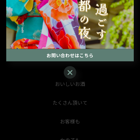
作るの
なんか緊張するね
お問い合わせはこちら
お問い合わせはこちら
おいしいお酒
たくさん頂いて
お客様も