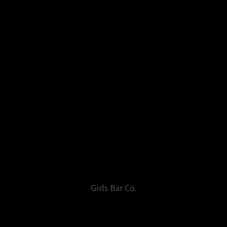
Girls Bar Co.