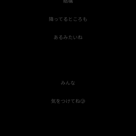
結構
降ってるところも
あるみたいね
みんな
気をつけてね🥲