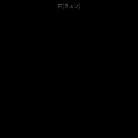
杏(きょう)