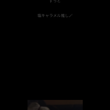
ずっと
塩キャラメル推し🪄