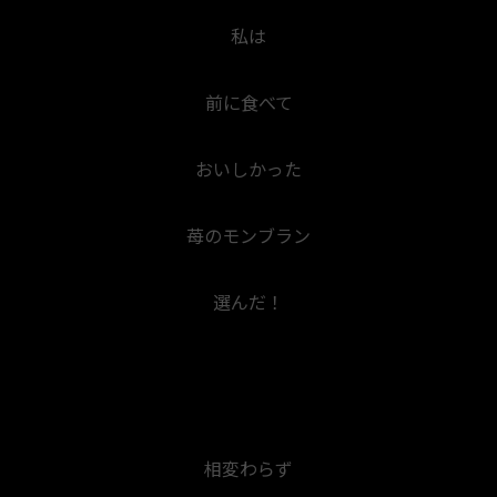
私は
前に食べて
おいしかった
苺のモンブラン
選んだ！
相変わらず