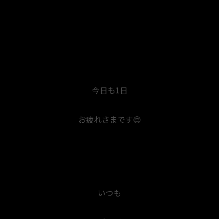
今日も1日
お疲れさまです😌
いつも