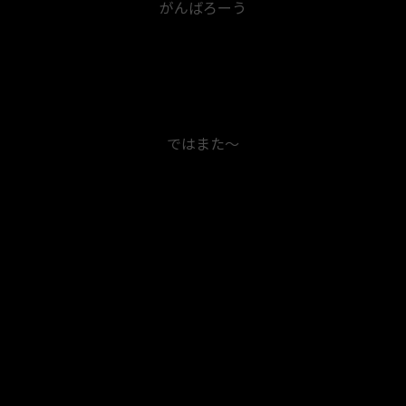
がんばろーう
ではまた～