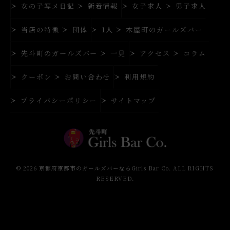
女の子写メ日記
新着情報
女子求人
男子求人
当店の特徴
団体
1人
木屋町のガールズバー
先斗町のガールズバー
一見
アクセス
コラム
クーポン
お問い合わせ
利用規約
プライバシーポリシー
サイトマップ
© 2026 京都府京都市のガールズバーならGirls Bar Co. ALL RIGHTS
RESERVED.