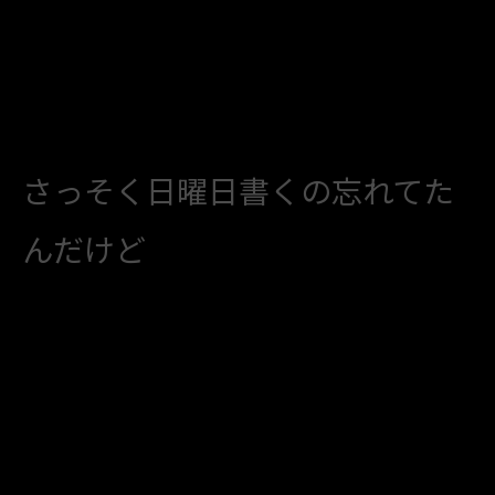
さっそく日曜日書くの忘れてた
んだけど