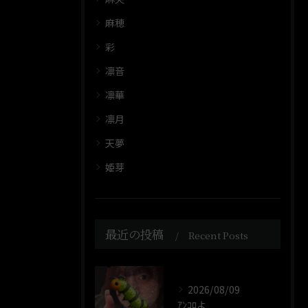
麻穂
彩
凛音
凛華
凛月
天夢
姫芽
最近の投稿
Recent Posts
2026/08/09
ｱﾝｺﾛよ