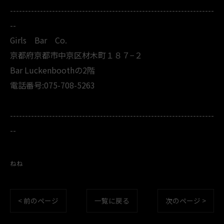
--------------------------------------------------------------------
--
Girls Bar Co.
京都府京都市中京区材木町１８７−２
Bar Luckenboothの2階
電話番号:075-708-5263
--------------------------------------------------------------------
--
ねね
< 前のページ
一覧に戻る
次のページ >