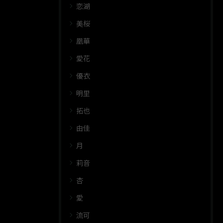
恋湖
美桜
凰華
愛花
優衣
明里
拓也
由佳
月
莉音
杏
愛
流可