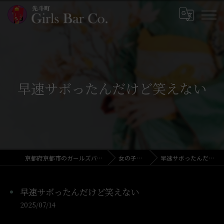
早速サボったんだけど笑えない
京都府京都市のガールズバーならGirls Bar Co.
女の子写メ日記
早速サボったんだけど笑えない
早速サボったんだけど笑えない
2025/07/14