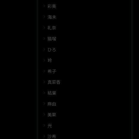
彩美
海未
礼奈
猫瑠
ひろ
玲
希子
真菜香
結葉
麻由
美果
光
沙希