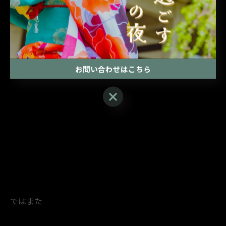
お問い合わせはこちら
お問い合わせはこちら
ではまた