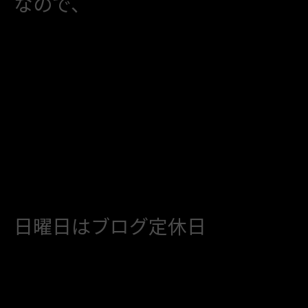
なので、
日曜日はブログ定休日