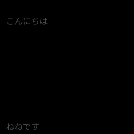
こんにちは
ねねです