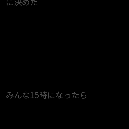
に決めた
みんな15時になったら