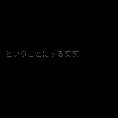
ということにする笑笑