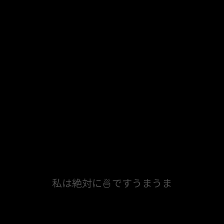
私は絶対に🍜ですうまうま