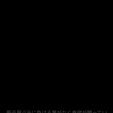
最近夏バテに負ける事がなく食欲が勝ってい