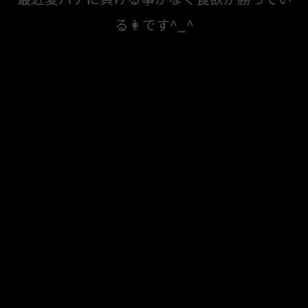
る👩です^_^