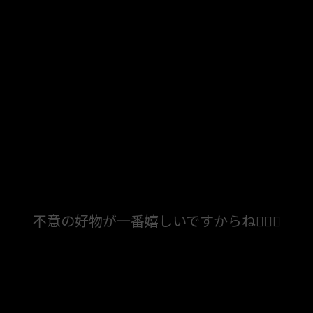
不意の好物が一番嬉しいですからね💁🏻‍♀️