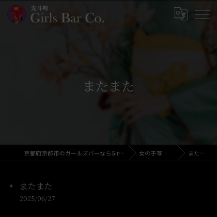
またまた
京都府京都市のガールズバーならGirls Bar Co.
女の子写メ日記
またまた
またまた
2025/06/27