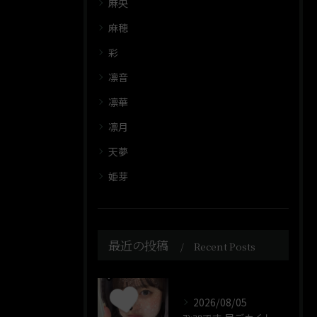
麻央
麻穂
彩
凛音
凛華
凛月
天夢
姫芽
最近の投稿
Recent Posts
2026/08/05