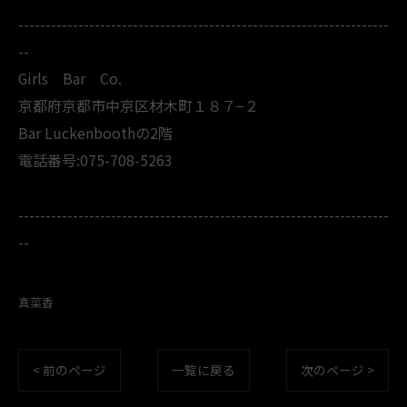
--------------------------------------------------------------------
--
Girls Bar Co.
京都府京都市中京区材木町１８７−２
Bar Luckenboothの2階
電話番号:075-708-5263
--------------------------------------------------------------------
--
真菜香
< 前のページ
一覧に戻る
次のページ >