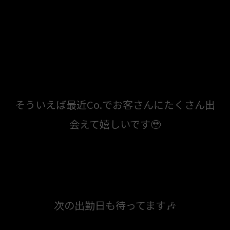
そういえば最近Co.でお客さんにたくさん出
会えて嬉しいです🥹
次の出勤日も待ってます🎶