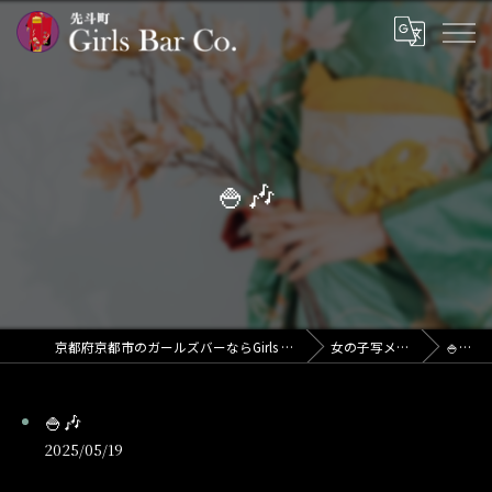
🍚🎶
京都府京都市のガールズバーならGirls Bar Co.
女の子写メ日記
🍚🎶
🍚🎶
2025/05/19