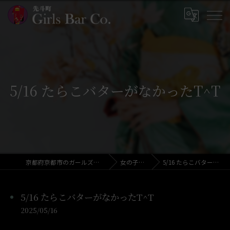
5/16 たらこバターがなかったT^T
京都府京都市のガールズバーならGirls Bar Co.
女の子写メ日記
5/16 たらこバターがなかったT^T
5/16 たらこバターがなかったT^T
2025/05/16