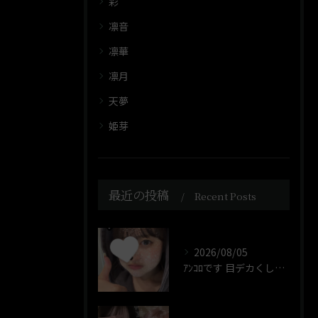
彩
凛音
凛華
凛月
天夢
姫芽
最近の投稿
Recent Posts
2026/08/05
ｱﾝｺﾛです 目デカくしました。