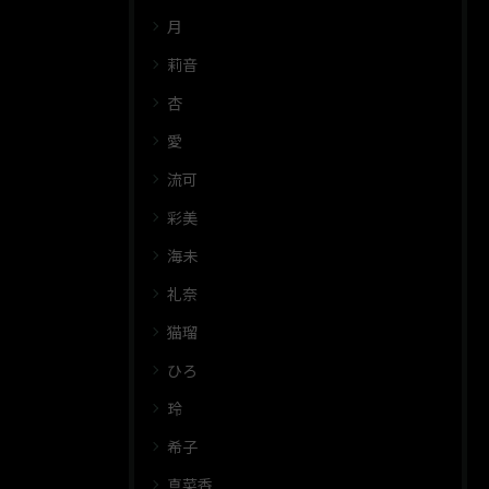
月
莉音
杏
愛
流可
彩美
海未
礼奈
猫瑠
ひろ
玲
希子
真菜香