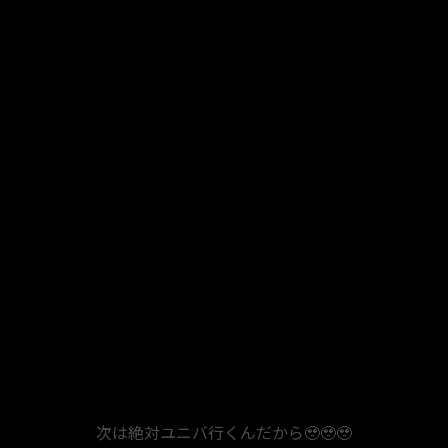
次は絶対ユニバ行くんだから🥹🥹🥹