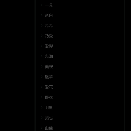
一見
彩白
ねね
乃愛
愛懜
恋湖
美桜
凰華
愛花
優衣
明里
拓也
由佳