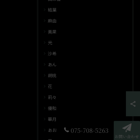
結葉
麻由
美果
光
沙希
あん
胡桃
花
莉々
優和
華月
075-708-5263
あお
お問い合わせ