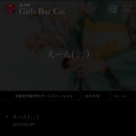
えーん( ; ; )
京都府京都市のガールズバーならGirls Bar Co.
女の子写メ日記
えーん( ; ; )
えーん( ; ; )
2025/05/09