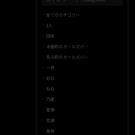
全てのカテゴリー
1人
団体
木屋町のガールズバー
先斗町のガールズバー
一見
彩白
ねね
乃愛
愛懜
恋湖
美桜