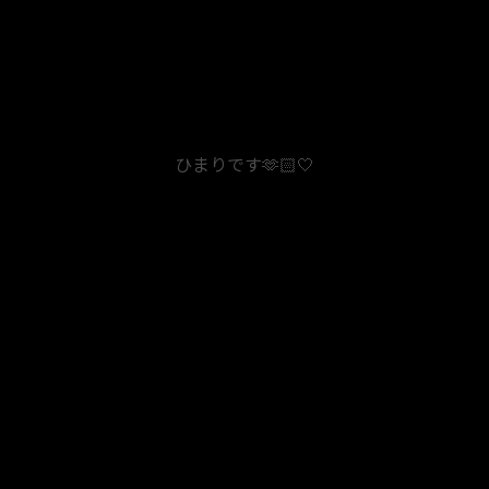
ひまりです🫶🏻‪‎🤍