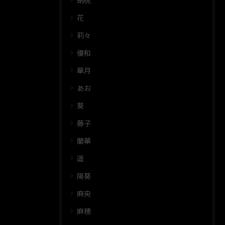
胡桃
花
莉々
優和
華月
あお
葵
藤子
蘭華
遥
陽葵
麻央
麻穂