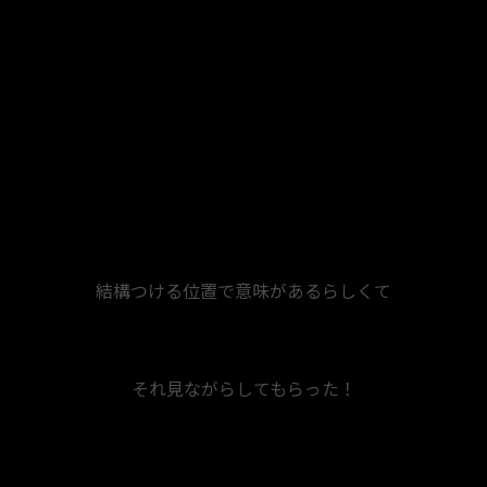
結構つける位置で意味があるらしくて
それ見ながらしてもらった！