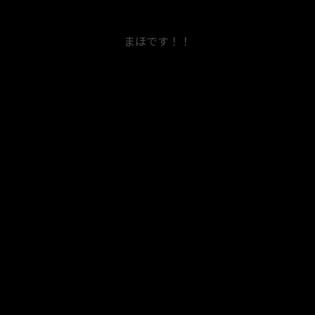
まほです！！