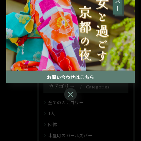
--
麻穂
< 前のページ
一覧に戻る
次のページ >
お問い合わせはこちら
カテゴリー
Categories
お問い合わせはこちら
全てのカテゴリー
1人
団体
木屋町のガールズバー