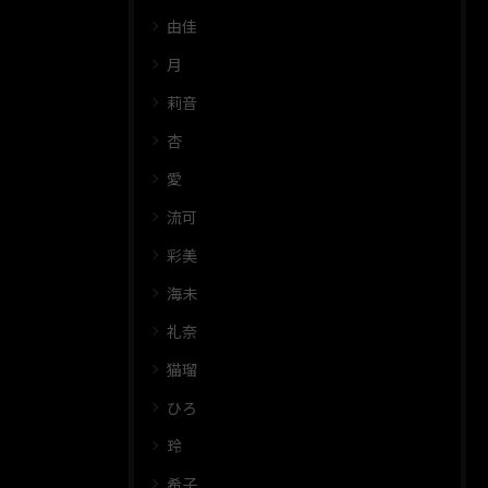
由佳
月
莉音
杏
愛
流可
彩美
海未
礼奈
猫瑠
ひろ
玲
希子