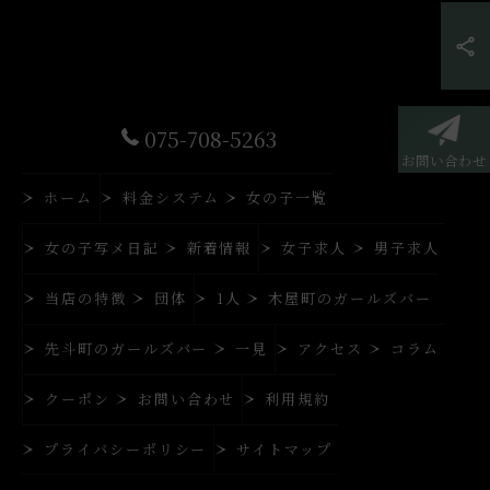
075-708-5263
お問い合わせ
ホーム
料金システム
女の子一覧
女の子写メ日記
新着情報
女子求人
男子求人
当店の特徴
団体
1人
木屋町のガールズバー
先斗町のガールズバー
一見
アクセス
コラム
クーポン
お問い合わせ
利用規約
プライバシーポリシー
サイトマップ