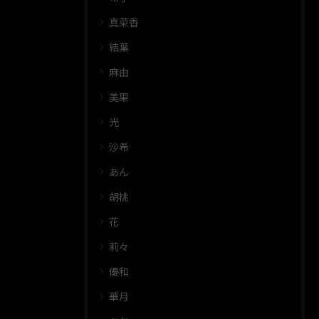
真菜香
結葉
麻由
美果
光
沙希
あん
胡桃
花
莉々
優和
華月