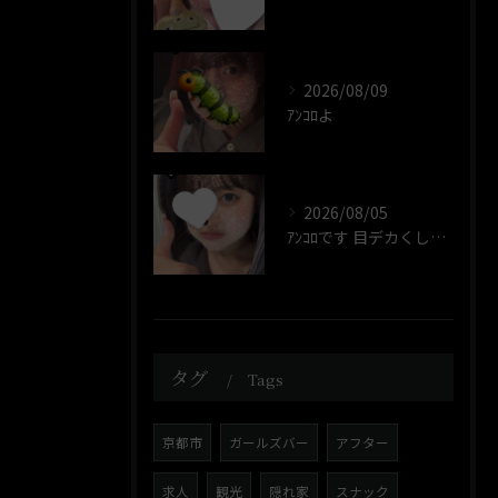
2026/08/09
ｱﾝｺﾛよ
2026/08/05
ｱﾝｺﾛです 目デカくしました。
タグ
Tags
京都市
ガールズバー
アフター
求人
観光
隠れ家
スナック