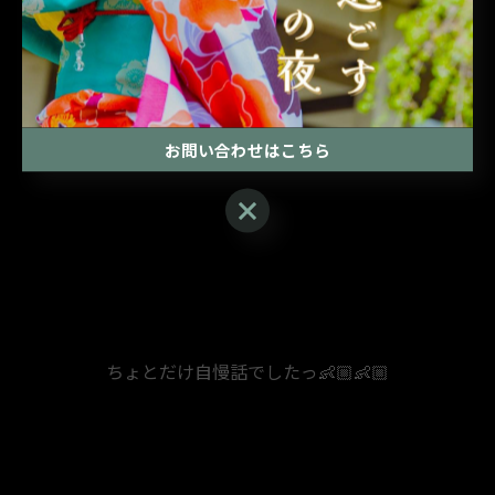
お問い合わせはこちら
お問い合わせはこちら
ちょとだけ自慢話でしたっ👶🏼👶🏼