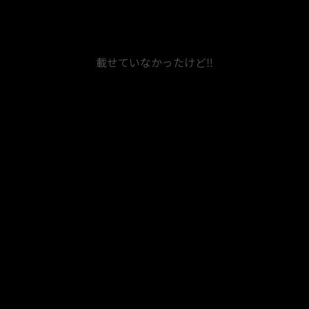
載せていなかったけど‼️