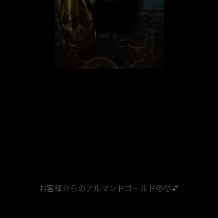
お客様からのアルマンドゴールド🥺🥺💕