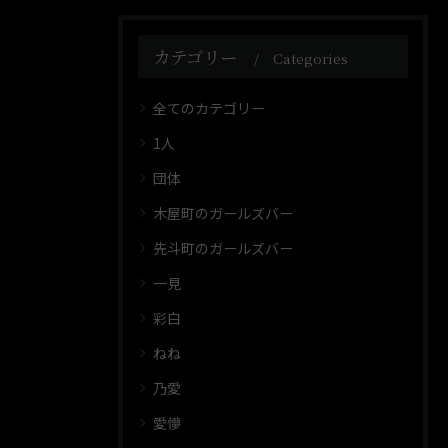
カテゴリー
Categories
全てのカテゴリー
1人
団体
木屋町のガールズバー
先斗町のガールズバー
一見
彩白
ねね
乃愛
愛懜