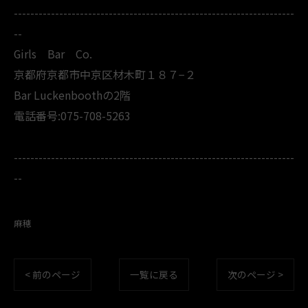
--------------------------------------------------------------------
--
Girls Bar Co.
京都府京都市中京区材木町１８７−２
Bar Luckenboothの2階
電話番号:075-708-5263
--------------------------------------------------------------------
--
麻穂
< 前のページ
一覧に戻る
次のページ >