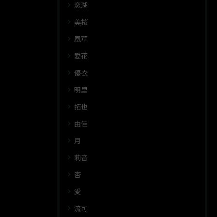
恋湖
美桜
凰華
愛花
優衣
明里
拓也
由佳
月
莉音
杏
愛
流可