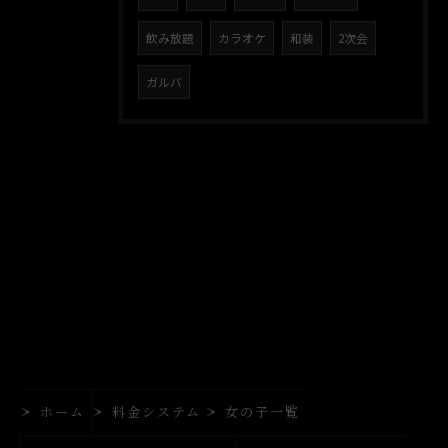
飲み放題
カラオケ
和装
2次会
ガルバ
ホーム
料金システム
女の子一覧