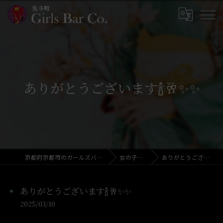
ありがとうございます🍾🥂✨✨
京都府京都市のガールズバーならGirls Bar Co.
女の子写メ日記
ありがとうございます🍾🥂✨✨
ありがとうございます🍾🥂✨✨
2025/03/10