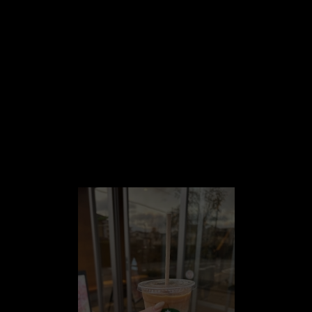
即決め！！！！