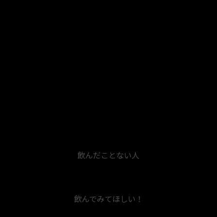
飲んだことない人
飲んでみてほしい！