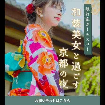
お問い合わせはこちら