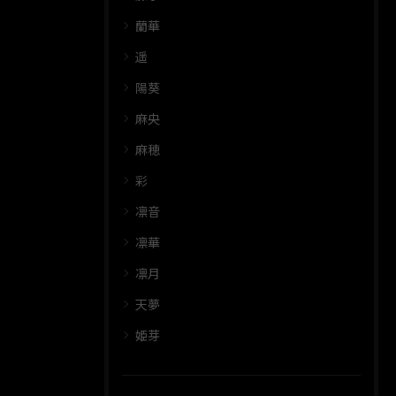
蘭華
遥
陽葵
麻央
麻穂
彩
凛音
凛華
凛月
天夢
姫芽