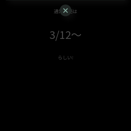
お問い合わせはこちら
通常販売は
3/12～
らしい❕