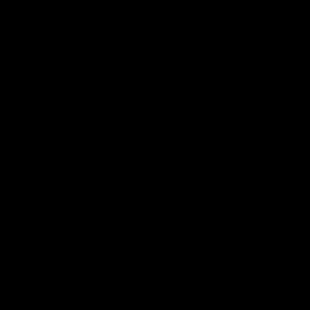
やっぱり美味しかった🤤