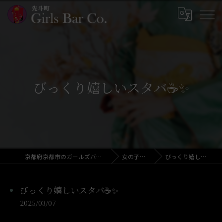
びっくり嬉しいスタバ☕️✨
京都府京都市のガールズバーならGirls Bar Co.
女の子写メ日記
びっくり嬉しいスタバ☕️✨
びっくり嬉しいスタバ☕️✨
2025/03/07