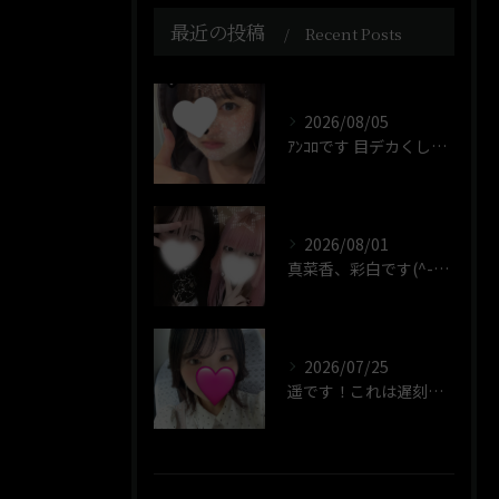
最近の投稿
Recent Posts
2026/08/05
ｱﾝｺﾛです 目デカくしました。
2026/08/01
真菜香、彩白です(^-^)/⸌̟͂̋⸍̑⸜̑⸝͂
2026/07/25
遥です！これは遅刻してタクのってるわたし