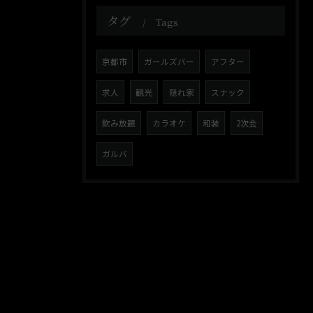
タグ
Tags
京都市
ガールズバー
アフター
求人
観光
隠れ家
スナック
飲み放題
カラオケ
和装
2次会
ガルバ