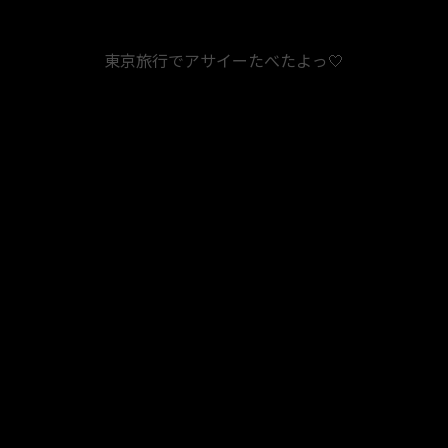
東京旅行でアサイーたべたよっ🤍