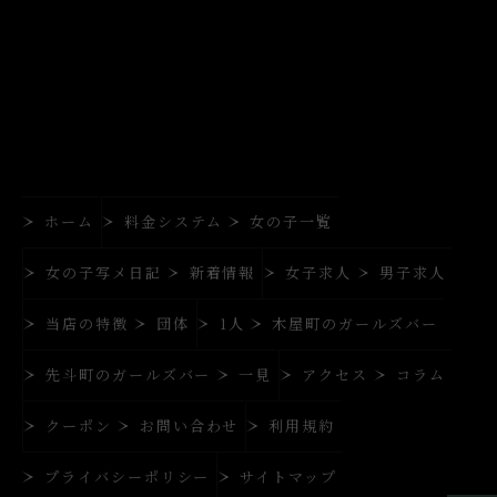
ホーム
料金システム
女の子一覧
女の子写メ日記
新着情報
女子求人
男子求人
当店の特徴
団体
1人
木屋町のガールズバー
先斗町のガールズバー
一見
アクセス
コラム
クーポン
お問い合わせ
利用規約
プライバシーポリシー
サイトマップ