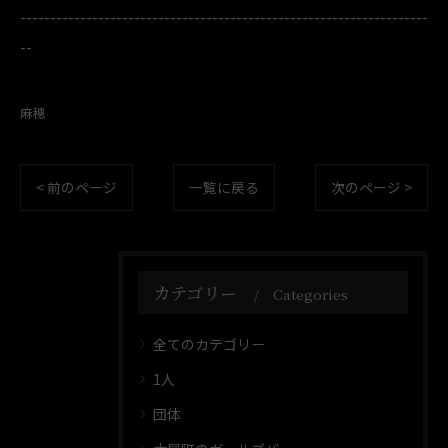
--------------------------------------------------------------------
--
麻穂
< 前のページ
一覧に戻る
次のページ >
カテゴリー
Categories
全てのカテゴリー
1人
団体