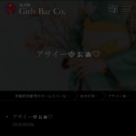
アサイー🍓🍌🫐🤍
京都府京都市のガールズバーならGirls Bar Co.
女の子写メ日記
アサイー🍓🍌🫐🤍
アサイー🍓🍌🫐🤍
2025/03/06