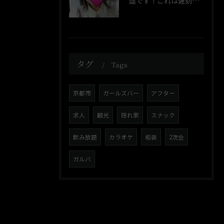
遥です！これは遅刻してタクのってるわたし
タグ
Tags
京都市
ガールズバー
アフター
求人
観光
隠れ家
スナック
飲み放題
カラオケ
和装
2次会
ガルバ