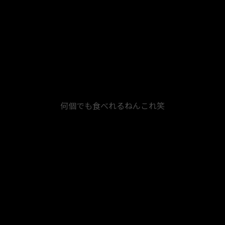
何個でも食べれるねんこれ笑