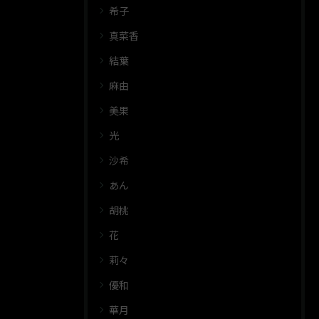
希子
真菜香
結葉
麻由
美果
光
沙希
あん
胡桃
花
莉々
優和
華月