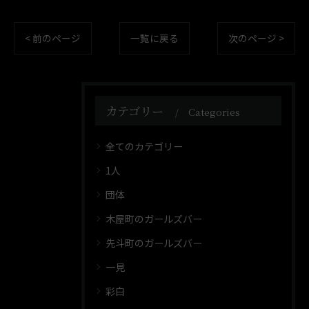
< 前のページ
一覧に戻る
次のページ >
カテゴリー
Categories
全てのカテゴリー
1人
団体
木屋町のガールズバー
先斗町のガールズバー
一見
彩白