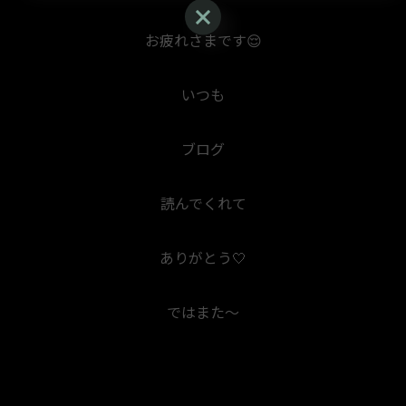
お問い合わせはこちら
お疲れさまです😌
いつも
ブログ
読んでくれて
ありがとう🤍
ではまた～