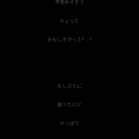
予想外すぎて
ちょっと
おもしろかった^ - ^
久しぶりに
食べたけど
やっぱり