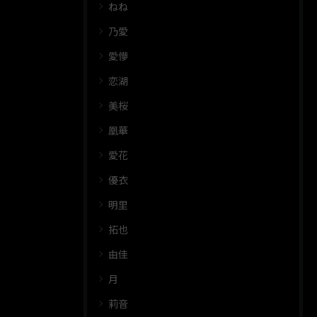
ねね
乃愛
愛懜
恋湖
美桜
凰華
愛花
優衣
明里
拓也
由佳
月
莉音