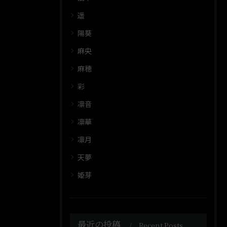
遥
陽葵
麻央
麻穂
彩
凛音
凛華
凛月
天夢
姫芽
最近の投稿
Recent Posts