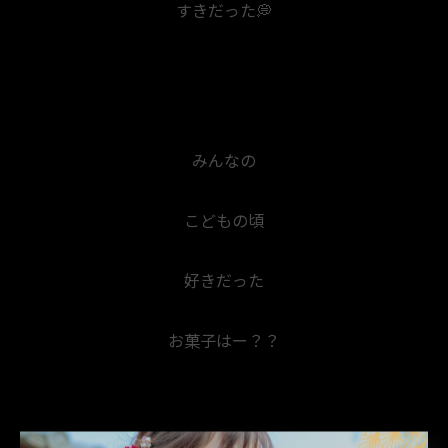
すきだった💭
みんなの
こどもの頃
好きだった
お菓子はー？？