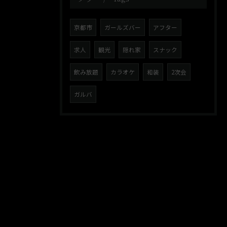
京都市
ガールズバー
アフター
求人
観光
隠れ家
スナック
飲み放題
カラオケ
和装
2次会
ガルバ