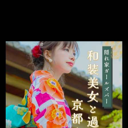
本日も出勤してるのでお待ちしてます(ˆ꜆ . ̫ . ).ᐟ.ᐟ