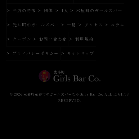
当店の特徴
団体
1人
木屋町のガールズバー
先斗町のガールズバー
一見
アクセス
コラム
クーポン
お問い合わせ
利用規約
プライバシーポリシー
サイトマップ
© 2026 京都府京都市のガールズバーならGirls Bar Co. ALL RIGHTS
RESERVED.