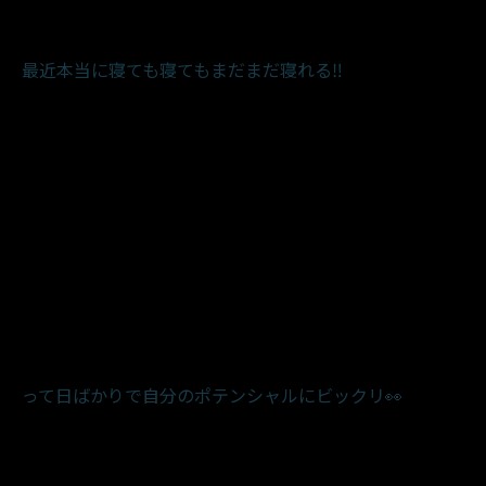
最近本当に寝ても寝てもまだまだ寝れる‼️
って日ばかりで自分のポテンシャルにビックリ👀