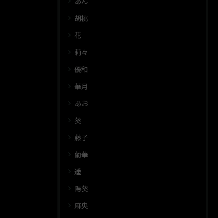
あん
胡桃
花
莉々
優和
華月
あお
葵
藤子
蘭華
遥
陽葵
麻央