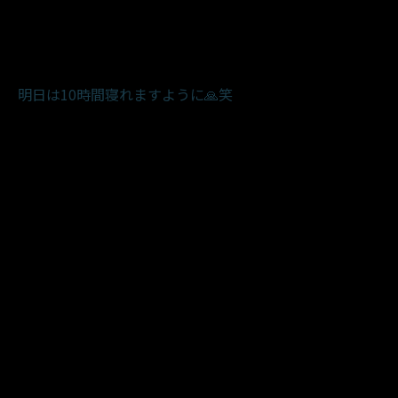
明日は10時間寝れますように🙏笑