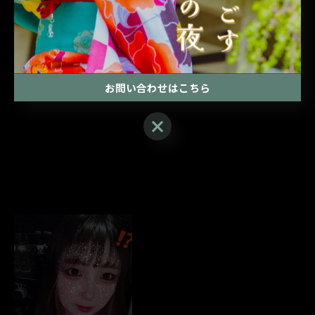
お問い合わせはこちら
お問い合わせはこちら