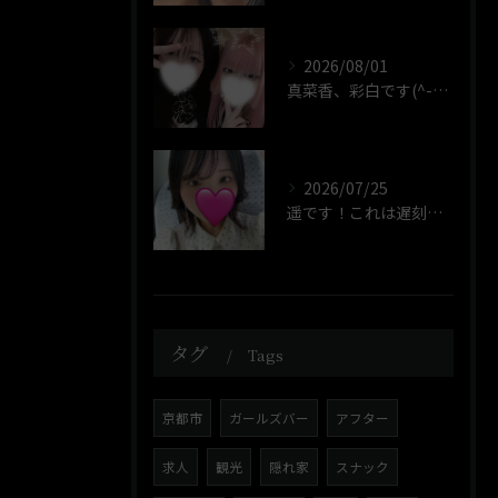
2026/08/01
真菜香、彩白です(^-^)/⸌̟͂̋⸍̑⸜̑⸝͂
2026/07/25
遥です！これは遅刻してタクのってるわたし
タグ
Tags
京都市
ガールズバー
アフター
求人
観光
隠れ家
スナック