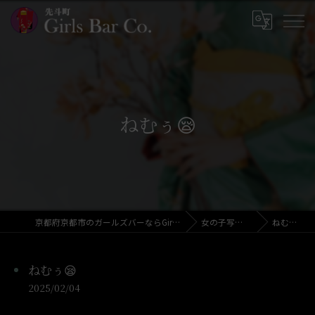
ねむぅ😪
京都府京都市のガールズバーならGirls Bar Co.
女の子写メ日記
ねむぅ😪
ねむぅ😪
2025/02/04