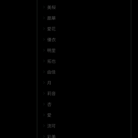
美桜
凰華
愛花
優衣
明里
拓也
由佳
月
莉音
杏
愛
流可
彩美