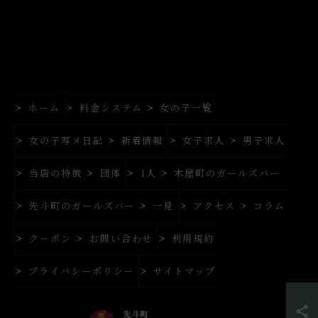
ホーム
料金システム
女の子一覧
女の子写メ日記
新着情報
女子求人
男子求人
当店の特徴
団体
1人
木屋町のガールズバー
先斗町のガールズバー
一見
アクセス
コラム
クーポン
お問い合わせ
利用規約
プライバシーポリシー
サイトマップ