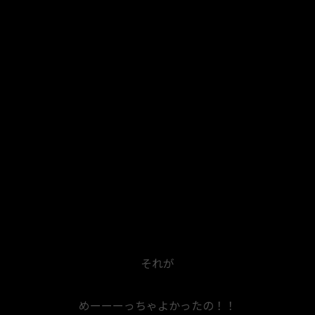
それが
めーーーっちゃよかったの！！