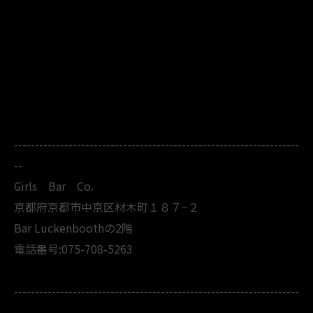
--------------------------------------------------------------------
--
Girls Bar Co.
京都府京都市中京区材木町１８７−２
Bar Luckenboothの2階
電話番号:075-708-5263
--------------------------------------------------------------------
--