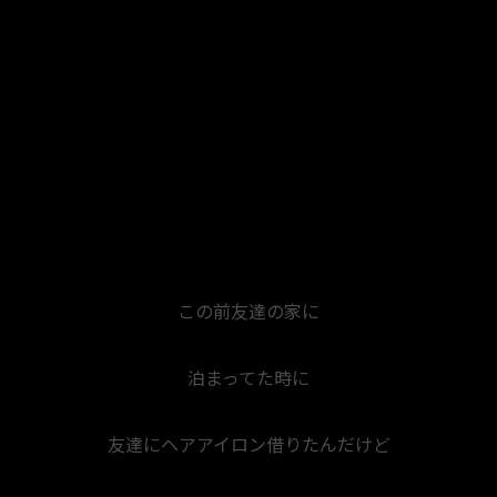
この前友達の家に
泊まってた時に
友達にヘアアイロン借りたんだけど