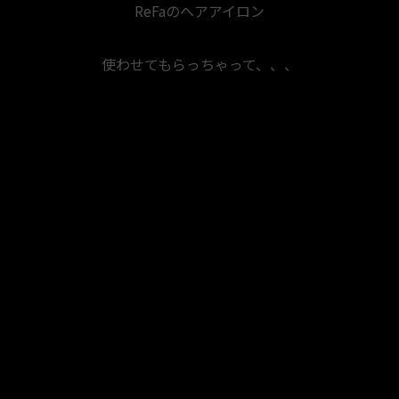
ReFaのヘアアイロン
使わせてもらっちゃって、、、