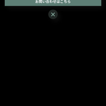
お問い合わせはこちら
お問い合わせはこちら