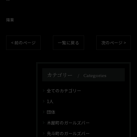
陽葵
< 前のページ
一覧に戻る
次のページ >
カテゴリー
Categories
全てのカテゴリー
1人
団体
木屋町のガールズバー
先斗町のガールズバー