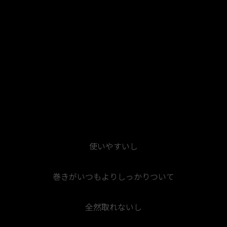
使いやすいし
巻きがいつもよりしっかりついて
全然取れないし