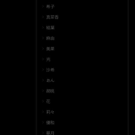
希子
真菜香
結葉
麻由
美果
光
沙希
あん
胡桃
花
莉々
優和
華月