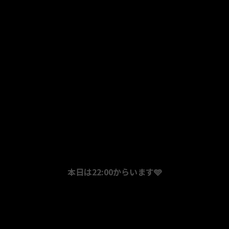
本日は22:00からいます🩵