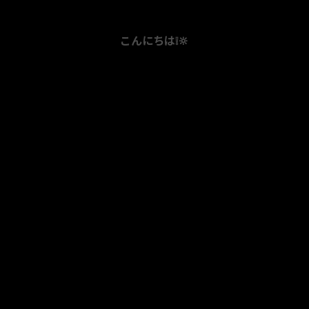
こんにちは❕‪🔆‬