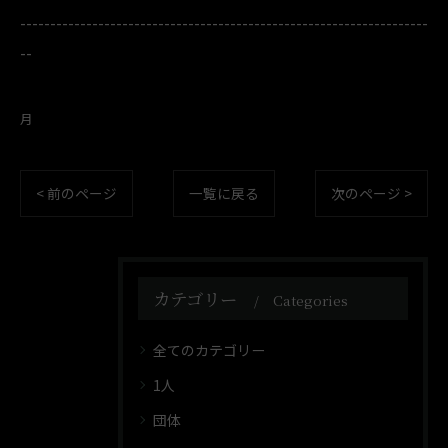
--------------------------------------------------------------------
--
月
< 前のページ
一覧に戻る
次のページ >
カテゴリー
Categories
全てのカテゴリー
1人
団体