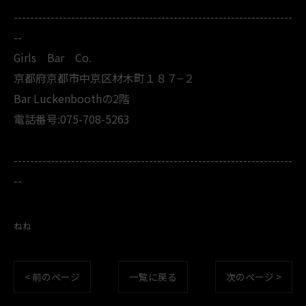
--------------------------------------------------------------------
--
Girls Bar Co.
京都府京都市中京区材木町１８７−２
Bar Luckenboothの2階
電話番号:075-708-5263
--------------------------------------------------------------------
--
ねね
< 前のページ
一覧に戻る
次のページ >