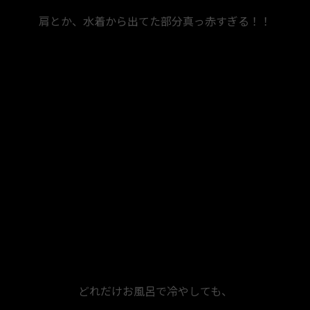
肩とか、水着から出てた部分真っ赤すぎる！！
どれだけお風呂で冷やしても、