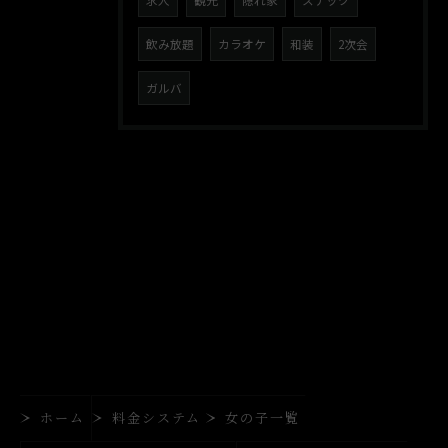
求人
観光
隠れ家
スナック
飲み放題
カラオケ
和装
2次会
ガルバ
ホーム
料金システム
女の子一覧