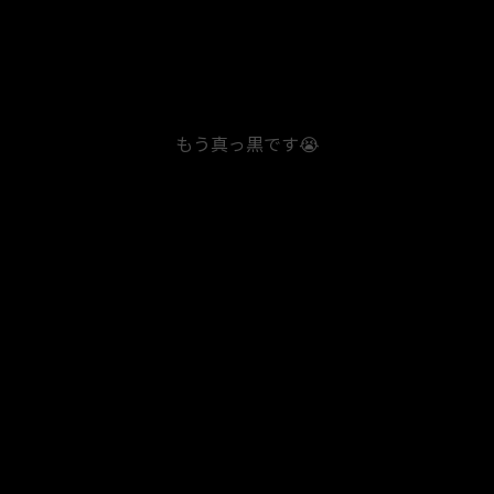
もう真っ黒です😭