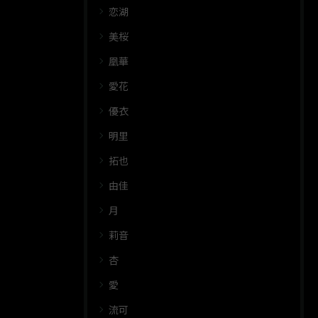
恋湖
美桜
凰華
愛花
優衣
明里
拓也
由佳
月
莉音
杏
愛
流可