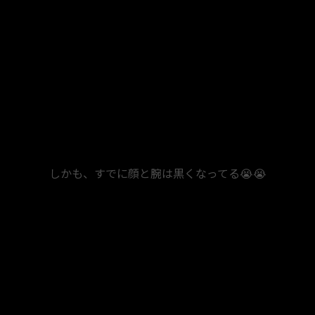
しかも、すでに顔と腕は黒くなってる😭😭