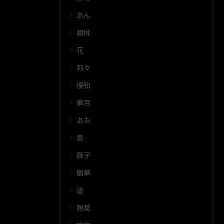
あん
胡桃
花
莉々
優和
華月
あお
葵
藤子
蘭華
遥
陽葵