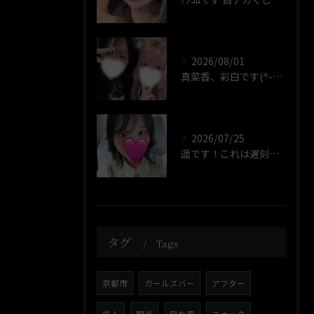
2026/08/01
真菜香、彩白です(^-^)/⸌̟͂̋⸍̑⸜̑⸝͂
2026/07/25
遥です！これは遅刻してタクのってるわたし
タグ
Tags
京都市
ガールズバー
アフター