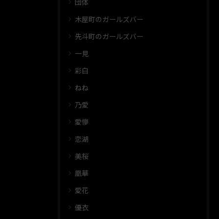
団体
木屋町のガールズバー
先斗町のガールズバー
一見
彩白
ねね
乃愛
愛懜
恋湖
美桜
凰華
愛花
優衣