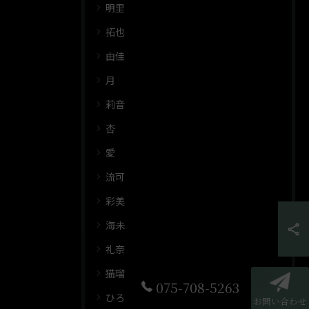
明里
拓也
由佳
月
莉音
杏
愛
流可
彩美
海未
礼奈
猫瑠
075-708-5263
ひろ
お問い合わせ