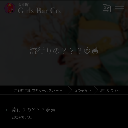
流行りの？？？🍓🥣
京都府京都市のガールズバーならGirls Bar Co.
女の子写メ日記
流行りの？？？🍓🥣
流行りの？？？🍓🥣
2024/05/31