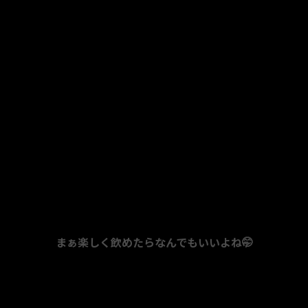
まぁ楽しく飲めたらなんでもいいよね🤭