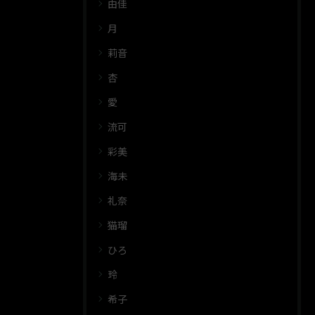
由佳
月
莉音
杏
愛
流可
彩美
海未
礼奈
猫瑠
ひろ
玲
希子