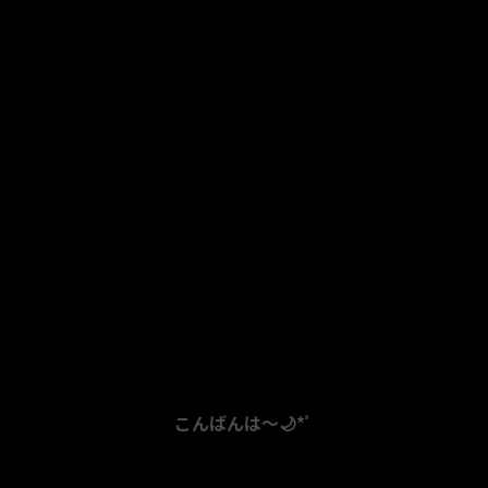
こんばんは～🌙*ﾟ