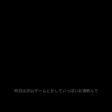
昨日は沢山ゲームとかしていっぱいお酒飲んで