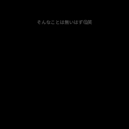
そんなことは無いはず🤔笑