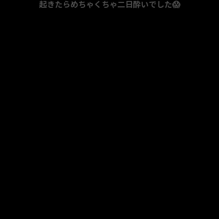
起きたらめちゃくちゃ二日酔いでした😱