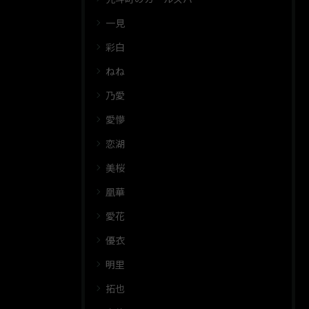
一見
彩白
ねね
乃愛
愛懜
恋湖
美桜
凰華
愛花
優衣
明里
拓也