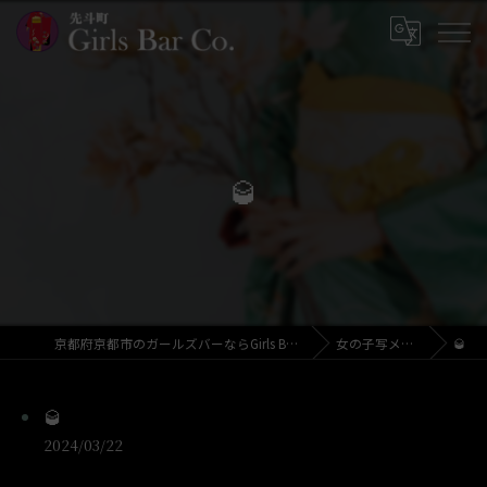
🥃
京都府京都市のガールズバーならGirls Bar Co.
女の子写メ日記
🥃
🥃
2024/03/22