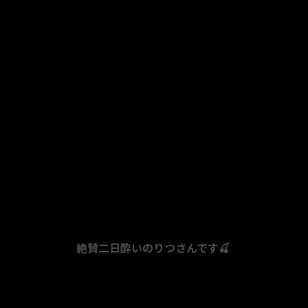
絶賛二日酔いのりつさんです🍒