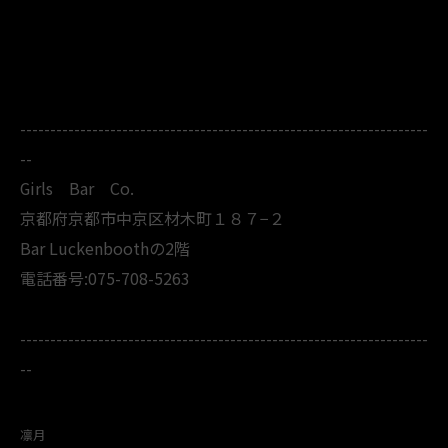
--------------------------------------------------------------------
--
Girls Bar Co.
京都府京都市中京区材木町１８７−２
Bar Luckenboothの2階
電話番号:075-708-5263
--------------------------------------------------------------------
--
凛月