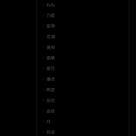
ねね
乃愛
愛懜
恋湖
美桜
凰華
愛花
優衣
明里
拓也
由佳
月
莉音