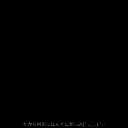
だから何気にほんとに楽しみ(ˆ꜆ . ̫ . ).ᐟ.ᐟ