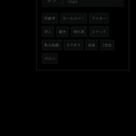
タグ
Tags
京都市
ガールズバー
アフター
求人
観光
隠れ家
スナック
飲み放題
カラオケ
和装
2次会
ガルバ