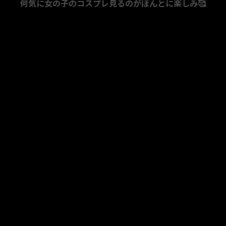
何気に女の子のコスプレ見るのがほんとに楽しみ🥰