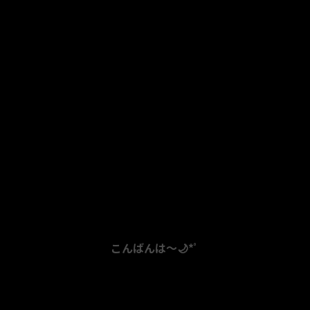
こんばんは～🌙*ﾟ