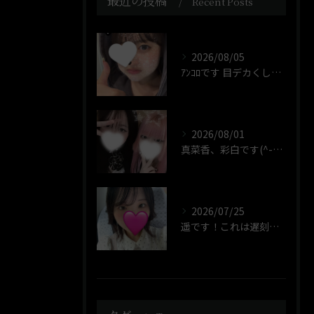
最近の投稿
Recent Posts
2026/08/05
ｱﾝｺﾛです 目デカくしました。
2026/08/01
真菜香、彩白です(^-^)/⸌̟͂̋⸍̑⸜̑⸝͂
2026/07/25
遥です！これは遅刻してタクのってるわたし