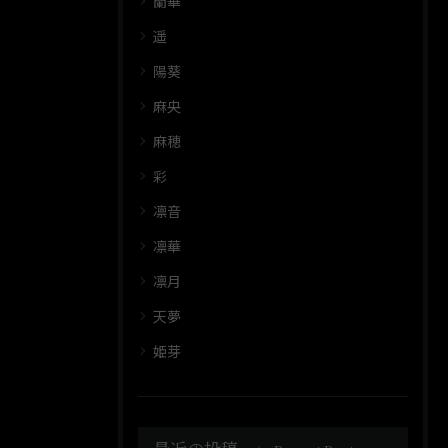
蘭華
遥
陽葵
麻央
麻穂
彩
凛音
凛華
凛月
天夢
姫芽