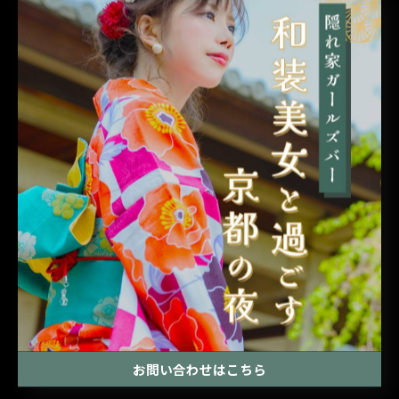
お問い合わせはこちら