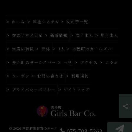
ホーム
料金システム
女の子一覧
女の子写メ日記
新着情報
女子求人
男子求人
当店の特徴
団体
1人
木屋町のガールズバー
先斗町のガールズバー
一見
アクセス
コラム
クーポン
お問い合わせ
利用規約
プライバシーポリシー
サイトマップ
© 2026 京都府京都市のガールズバーならGirls Bar Co. ALL RIGHTS
075-708-5263