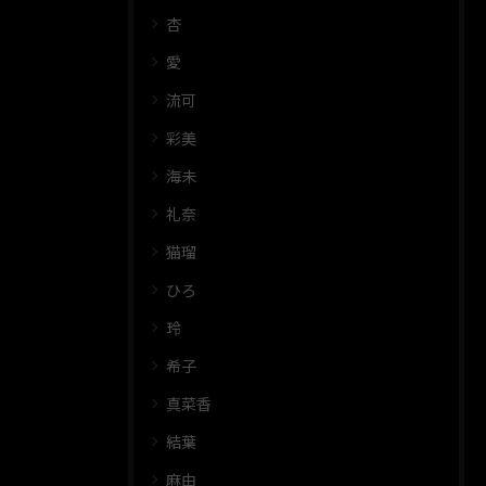
杏
愛
流可
彩美
海未
礼奈
猫瑠
ひろ
玲
希子
真菜香
結葉
麻由