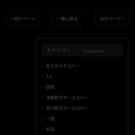
< 前のページ
一覧に戻る
次のページ >
カテゴリー
Categories
全てのカテゴリー
1人
団体
木屋町のガールズバー
先斗町のガールズバー
一見
彩白