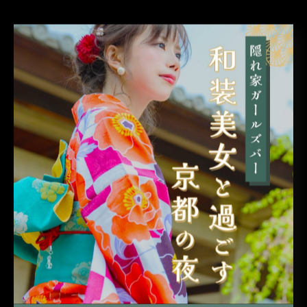
今日も1日頑張りましょう！