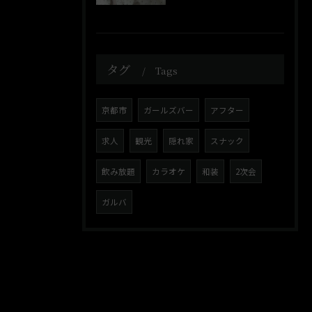
タグ
Tags
京都市
ガールズバー
アフター
求人
観光
隠れ家
スナック
飲み放題
カラオケ
和装
2次会
ガルバ