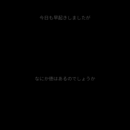
今日も早起きしましたが
なにか徳はあるのでしょうか