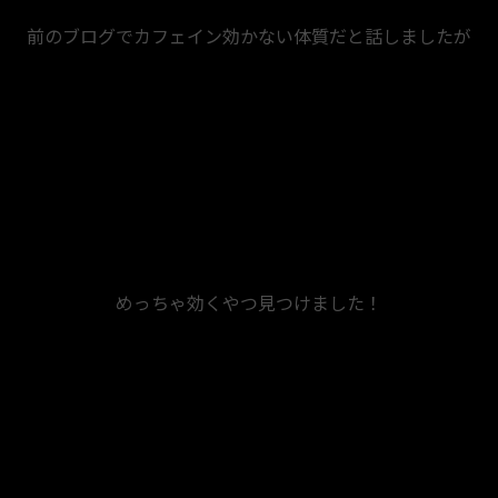
前のブログでカフェイン効かない体質だと話しましたが
めっちゃ効くやつ見つけました！