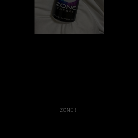
ZONE！