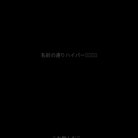
名前の通りハイパー😵‍💫😵‍💫