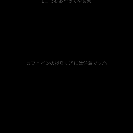
1口でわぁ～ってなる笑
カフェインの摂りすぎには注意です⚠️