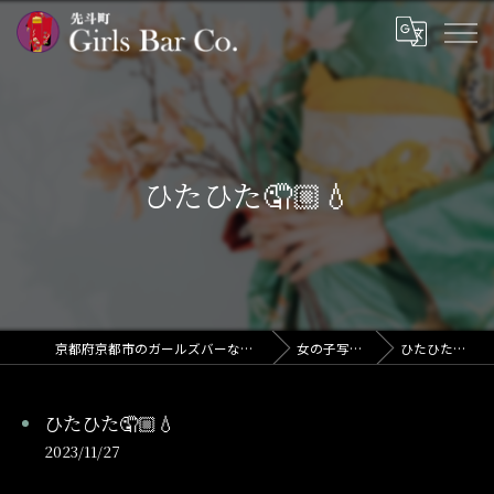
ひたひた🤦🏼💧
京都府京都市のガールズバーならGirls Bar Co.
女の子写メ日記
ひたひた🤦🏼💧
ひたひた🤦🏼💧
2023/11/27