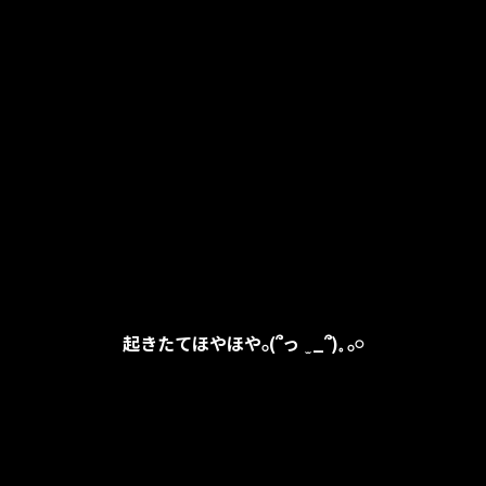
起きたてほやほや𓂂(՞っ ̫ _՞)𓈒 𓂂𓏸