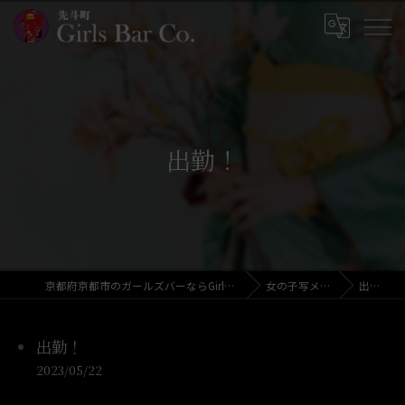
出勤！
京都府京都市のガールズバーならGirls Bar Co.
女の子写メ日記
出勤！
出勤！
2023/05/22