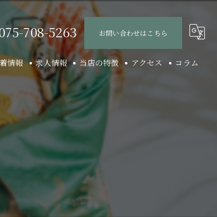
075-708-5263
お問い合わせはこちら
着情報
求人情報
当店の特徴
アクセス
コラム
女子求人
団体
男子求人
1人
木屋町のガールズバー
先斗町のガールズバー
一見