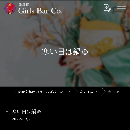
寒い日は鍋🥘
京都府京都市のガールズバーならGirls Bar Co.
女の子写メ日記
寒い日は鍋🥘
寒い日は鍋🥘
2022/09/23