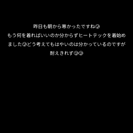
昨日も朝から寒かったですね🥲
もう何を着ればいいのか分からずヒートテックを着始め
ました🥲どう考えてもはやいのは分かっているのですが
耐えきれず🥲🥲
お問い合わせはこちら
お問い合わせはこちら