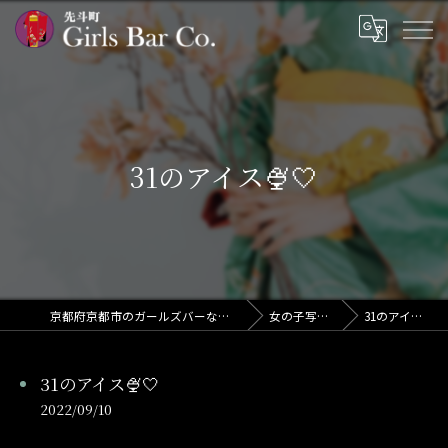
31のアイス🍨🤍
京都府京都市のガールズバーならGirls Bar Co.
女の子写メ日記
31のアイス🍨🤍
31のアイス🍨🤍
2022/09/10