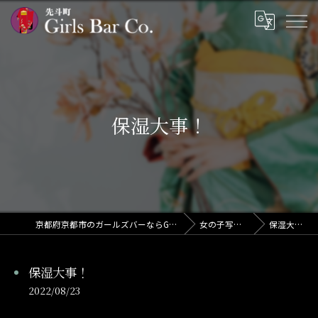
保湿大事！
京都府京都市のガールズバーならGirls Bar Co.
女の子写メ日記
保湿大事！
保湿大事！
2022/08/23