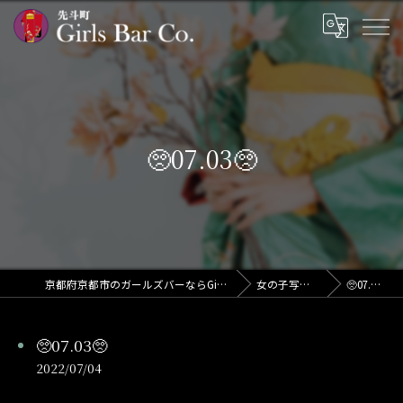
🥺07.03🥺
京都府京都市のガールズバーならGirls Bar Co.
女の子写メ日記
🥺07.03🥺
🥺07.03🥺
2022/07/04