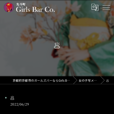
🥟
京都府京都市のガールズバーならGirls Bar Co.
女の子写メ日記
🥟
🥟
2022/06/29