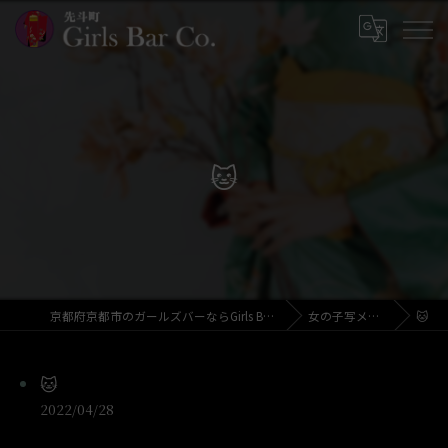
🐱
京都府京都市のガールズバーならGirls Bar Co.
女の子写メ日記
🐱
🐱
2022/04/28