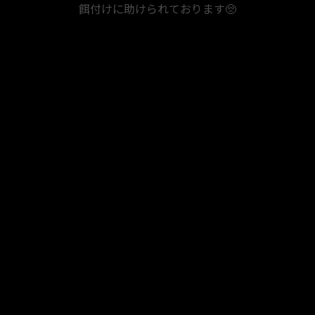
餌付けに助けられております🥺