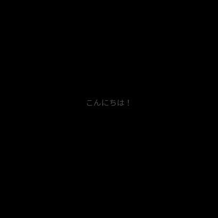
こんにちは！