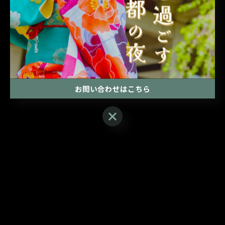
お問い合わせはこちら
お問い合わせはこちら