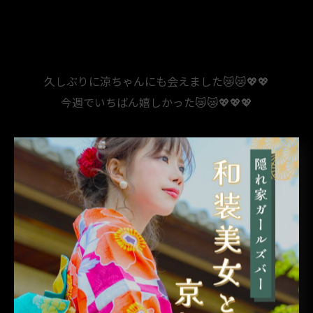
久しぶりに涼ちゃんにも会えました😿😿💖💖
今週でいちばん嬉しかった😿😿💖💖💖