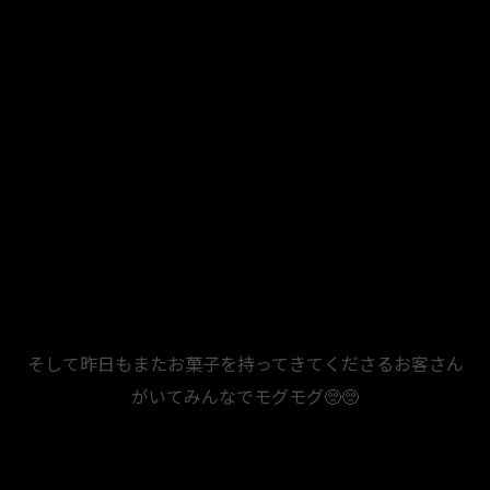
そして昨日もまたお菓子を持ってきてくださるお客さん
がいてみんなでモグモグ🥺🥺